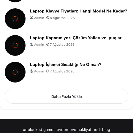
Laptop Klavye Fiyatları: Hangi Model Ne Kadar?
Admin
8 Ağustos 2026
Laptop Kapanmıyor: Çözüm Yolları ve İpuçları
Admin
7 Ağustos 2026
Laptop İşlemci Sıcaklığı Ne Olmalı?
Admin
7 Ağustos 2026
Daha Fazla Yükle
unblocked games
evden eve nakliyat
nedirblog