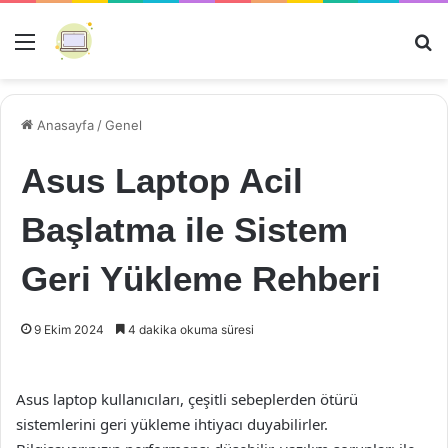
Menü
Ar
Anasayfa
/
Genel
Asus Laptop Acil
Başlatma ile Sistem
Geri Yükleme Rehberi
9 Ekim 2024
4 dakika okuma süresi
Asus laptop kullanıcıları, çeşitli sebeplerden ötürü
sistemlerini geri yükleme ihtiyacı duyabilirler.