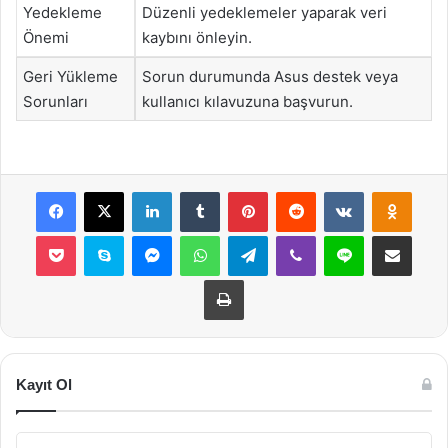
Yedekleme
Düzenli yedeklemeler yaparak veri
Önemi
kaybını önleyin.
Geri Yükleme
Sorun durumunda Asus destek veya
Sorunları
kullanıcı kılavuzuna başvurun.
Facebook
X
LinkedIn
Tumblr
Pinterest
Reddit
VKontakte
Odnok
Pocket
Skype
Messenger
WhatsApp
Telegram
Viber
Line
E-Posta ile payla
Yazdır
Kayıt Ol