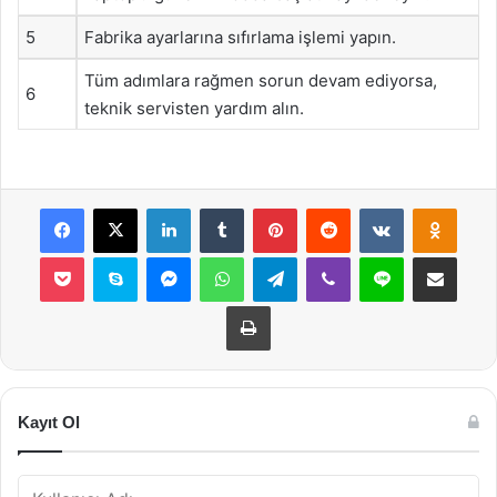
5
Fabrika ayarlarına sıfırlama işlemi yapın.
Tüm adımlara rağmen sorun devam ediyorsa,
6
teknik servisten yardım alın.
Facebook
X
LinkedIn
Tumblr
Pinterest
Reddit
VKontakte
Odnok
Pocket
Skype
Messenger
WhatsApp
Telegram
Viber
Line
E-Posta ile payla
Yazdır
Kayıt Ol