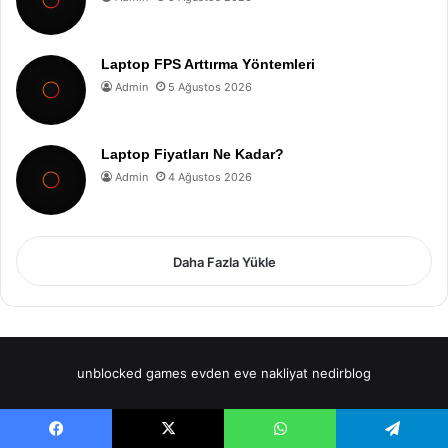
Laptop FPS Arttırma Yöntemleri
Admin
5 Ağustos 2026
Laptop Fiyatları Ne Kadar?
Admin
4 Ağustos 2026
Daha Fazla Yükle
unblocked games
evden eve nakliyat
nedirblog