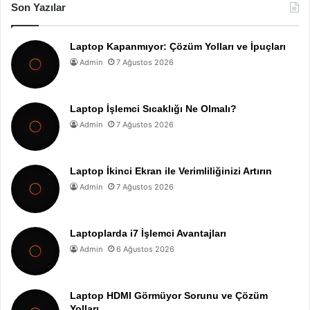
Son Yazılar
Laptop Kapanmıyor: Çözüm Yolları ve İpuçları
Admin
7 Ağustos 2026
Laptop İşlemci Sıcaklığı Ne Olmalı?
Admin
7 Ağustos 2026
Laptop İkinci Ekran ile Verimliliğinizi Artırın
Admin
7 Ağustos 2026
Laptoplarda i7 İşlemci Avantajları
Admin
6 Ağustos 2026
Laptop HDMI Görmüyor Sorunu ve Çözüm
Yolları