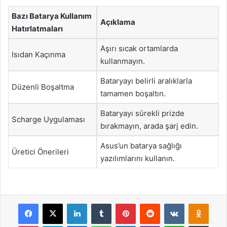
Bazı Batarya Kullanım
Açıklama
Hatırlatmaları
Aşırı sıcak ortamlarda
Isıdan Kaçınma
kullanmayın.
Bataryayı belirli aralıklarla
Düzenli Boşaltma
tamamen boşaltın.
Bataryayı sürekli prizde
Scharge Uygulaması
bırakmayın, arada şarj edin.
Asus’un batarya sağlığı
Üretici Önerileri
yazılımlarını kullanın.
Facebook
X
LinkedIn
Tumblr
Pinterest
Reddit
VKontakte
Odnok
Pocket
Skype
Messenger
WhatsApp
Telegram
Viber
Line
E-Posta ile payla