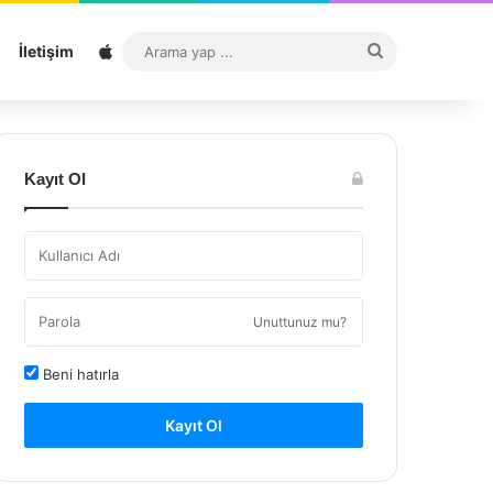
Sitemap
Arama
İletişim
yap
...
Kayıt Ol
Unuttunuz mu?
Beni hatırla
Kayıt Ol