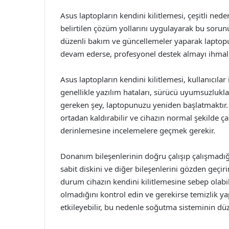
Asus laptopların kendini kilitlemesi, çeşitli nede
belirtilen çözüm yollarını uygulayarak bu sorun
düzenli bakım ve güncellemeler yaparak laptop
devam ederse, profesyonel destek almayı ihmal
Asus laptopların kendini kilitlemesi, kullanıcılar
genellikle yazılım hataları, sürücü uyumsuzlukl
gereken şey, laptopunuzu yeniden başlatmaktır. 
ortadan kaldırabilir ve cihazın normal şekilde ç
derinlemesine incelemelere geçmek gerekir.
Donanım bileşenlerinin doğru çalışıp çalışmadı
sabit diskini ve diğer bileşenlerini gözden geçir
durum cihazın kendini kilitlemesine sebep olabil
olmadığını kontrol edin ve gerekirse temizlik yap
etkileyebilir, bu nedenle soğutma sisteminin dü