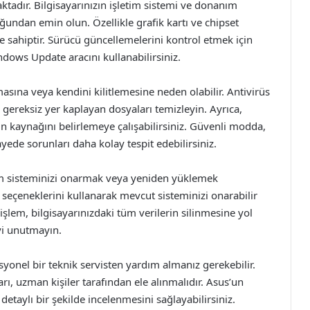
tadır. Bilgisayarınızın işletim sistemi ve donanım
uğundan emin olun. Özellikle grafik kartı ve chipset
e sahiptir. Sürücü güncellemelerini kontrol etmek için
dows Update aracını kullanabilirsiniz.
asına veya kendini kilitlemesine neden olabilir. Antivirüs
ereksiz yer kaplayan dosyaları temizleyin. Ayrıca,
n kaynağını belirlemeye çalışabilirsiniz. Güvenli modda,
ayede sorunları daha kolay tespit edebilirsiniz.
m sisteminizi onarmak veya yeniden yüklemek
 seçeneklerini kullanarak mevcut sisteminizi onarabilir
işlem, bilgisayarınızdaki tüm verilerin silinmesine yol
eyi unutmayın.
yonel bir teknik servisten yardım almanız gerekebilir.
ı, uzman kişiler tarafından ele alınmalıdır. Asus’un
 detaylı bir şekilde incelenmesini sağlayabilirsiniz.