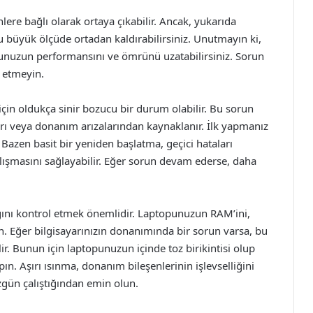
nlere bağlı olarak ortaya çıkabilir. Ancak, yukarıda
u büyük ölçüde ortadan kaldırabilirsiniz. Unutmayın ki,
unuzun performansını ve ömrünü uzatabilirsiniz. Sorun
 etmeyin.
 için oldukça sinir bozucu bir durum olabilir. Bu sorun
arı veya donanım arızalarından kaynaklanır. İlk yapmanız
Bazen basit bir yeniden başlatma, geçici hataları
alışmasını sağlayabilir. Eğer sorun devam ederse, daha
ğını kontrol etmek önemlidir. Laptopunuzun RAM’ini,
in. Eğer bilgisayarınızın donanımında bir sorun varsa, bu
ir. Bunun için laptopunuzun içinde toz birikintisi olup
ın. Aşırı ısınma, donanım bileşenlerinin işlevselliğini
zgün çalıştığından emin olun.