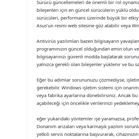
Sürücü güncellemeleri de önemli bir rol oynamak
bileşenleri için en güncel sürücülerin yüklü old
sürücüleri, performans üzerinde büyük bir etkiy
Asus’un resmi web sitesine göz atabilir veya Win
Antivirüs yazılımları bazen bilgisayarın yavaşlam
programınızın güncel olduğundan emin olun ve g
bilgisayarınızı güvenli modda başlatarak sorunu
yalnızca gerekli olan bileşenler yüklenir ve bu s
Eğer bu adımlar sorununuzu çözmediyse, işleti
gerekebilir. Windows işletim sistemi için onarım
veya fabrika ayarlarına dönebilirsiniz. Ancak bu 
açabileceği için öncelikle verilerinizi yedeklem
eğer yukarıdaki yöntemler işe yaramazsa, profes
Donanım arızaları veya karmaşık yazılım sorunlar
yetkili servis noktalarına başvurarak, cihazınızın