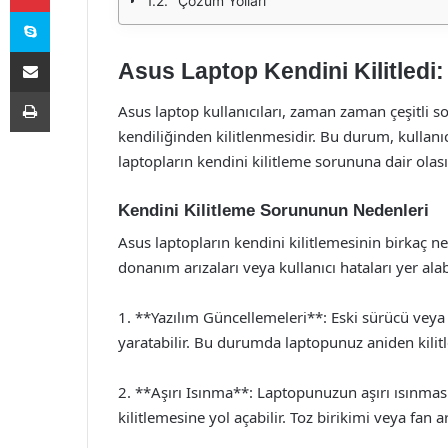
Çözüm Yolları
Skype
E-Posta ile paylaş
Asus Laptop Kendini Kilitledi:
Yazdır
Asus laptop kullanıcıları, zaman zaman çeşitli so
kendiliğinden kilitlenmesidir. Bu durum, kullanıc
laptopların kendini kilitleme sorununa dair olas
Kendini Kilitleme Sorununun Nedenleri
Asus laptopların kendini kilitlemesinin birkaç ne
donanım arızaları veya kullanıcı hataları yer alab
1. **Yazılım Güncellemeleri**: Eski sürücü veya
yaratabilir. Bu durumda laptopunuz aniden kilitle
2. **Aşırı Isınma**: Laptopunuzun aşırı ısınma
kilitlemesine yol açabilir. Toz birikimi veya fan 