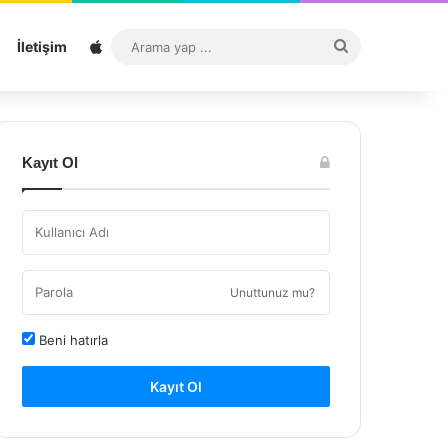
Sitemap
Arama
İletişim
yap
...
Kayıt Ol
Unuttunuz mu?
Beni hatırla
Kayıt Ol