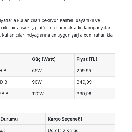
tlarla kullanıcıları bekliyor. Kaliteli, dayanıklı ve
enilir bir alışveriş platformu sunmaktadır. Kampanyaları
ullanıcılar ihtiyaçlarına en uygun şarj aletini rahatlıkla
Güç (Watt)
Fiyat (TL)
H B
65W
299,99
D B
90W
349,99
ZB B
120W
399,99
 Durumu
Kargo Seçeneği
ut
Ücretsiz Kargo