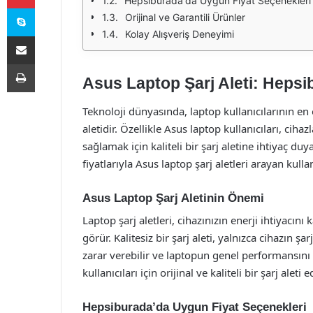
Hepsiburada'da Uygun Fiyat Seçenekleri
Skype
Orijinal ve Garantili Ürünler
Kolay Alışveriş Deneyimi
E-Posta ile paylaş
Yazdır
Asus Laptop Şarj Aleti: Hepsi
Teknoloji dünyasında, laptop kullanıcılarının en ö
aletidir. Özellikle Asus laptop kullanıcıları, ci
sağlamak için kaliteli bir şarj aletine ihtiyaç d
fiyatlarıyla Asus laptop şarj aletleri arayan kulla
Asus Laptop Şarj Aletinin Önemi
Laptop şarj aletleri, cihazınızın enerji ihtiyacın
görür. Kalitesiz bir şarj aleti, yalnızca cihazın
zarar verebilir ve laptopun genel performansını 
kullanıcıları için orijinal ve kaliteli bir şarj alet
Hepsiburada’da Uygun Fiyat Seçenekleri