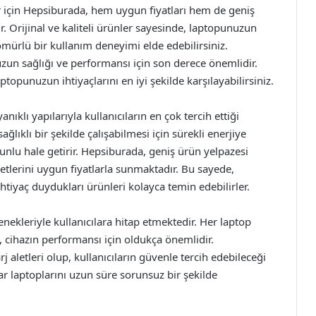
lar için Hepsiburada, hem uygun fiyatları hem de geniş
ur. Orijinal ve kaliteli ürünler sayesinde, laptopunuzun
ömürlü bir kullanım deneyimi elde edebilirsiniz.
uzun sağlığı ve performansı için son derece önemlidir.
topunuzun ihtiyaçlarını en iyi şekilde karşılayabilirsiniz.
nıklı yapılarıyla kullanıcıların en çok tercih ettiği
ğlıklı bir şekilde çalışabilmesi için sürekli enerjiye
runlu hale getirir. Hepsiburada, geniş ürün yelpazesi
letlerini uygun fiyatlarla sunmaktadır. Bu sayede,
htiyaç duydukları ürünleri kolayca temin edebilirler.
enekleriyle kullanıcılara hitap etmektedir. Her laptop
, cihazın performansı için oldukça önemlidir.
j aletleri olup, kullanıcıların güvenle tercih edebileceği
lar laptoplarını uzun süre sorunsuz bir şekilde