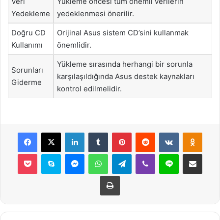
Veri
Yükleme öncesi tüm önemli verilerin
Yedekleme
yedeklenmesi önerilir.
Doğru CD
Orijinal Asus sistem CD’sini kullanmak
Kullanımı
önemlidir.
Yükleme sırasında herhangi bir sorunla
Sorunları
karşılaşıldığında Asus destek kaynakları
Giderme
kontrol edilmelidir.
Facebook
X
LinkedIn
Tumblr
Pinterest
Reddit
VKontakte
Odnok
Pocket
Skype
Messenger
WhatsApp
Telegram
Viber
Line
E-Posta ile payla
Yazdır