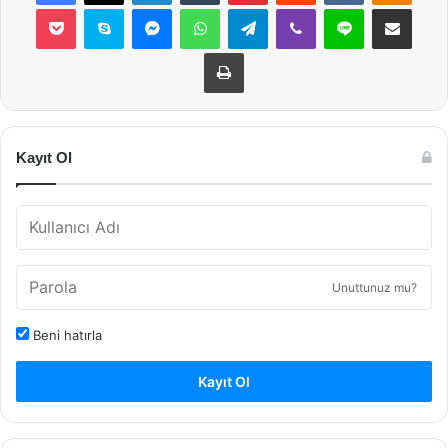
Pocket
Skype
Messenger
WhatsApp
Telegram
Viber
Line
E-Posta ile payla
Yazdır
Kayıt Ol
Unuttunuz mu?
Beni hatırla
Kayıt Ol