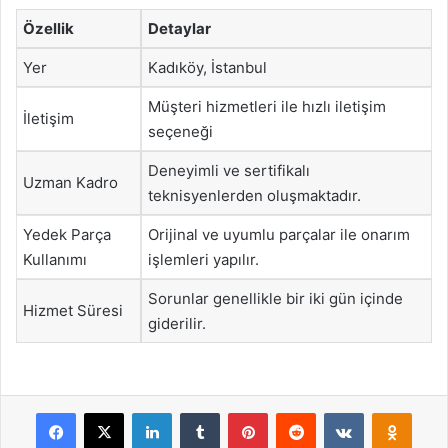
Özellik
Detaylar
Yer
Kadıköy, İstanbul
Müşteri hizmetleri ile hızlı iletişim
İletişim
seçeneği
Deneyimli ve sertifikalı
Uzman Kadro
teknisyenlerden oluşmaktadır.
Yedek Parça
Orijinal ve uyumlu parçalar ile onarım
Kullanımı
işlemleri yapılır.
Sorunlar genellikle bir iki gün içinde
Hizmet Süresi
giderilir.
Facebook
X
LinkedIn
Tumblr
Pinterest
Reddit
VKontakte
Odnok