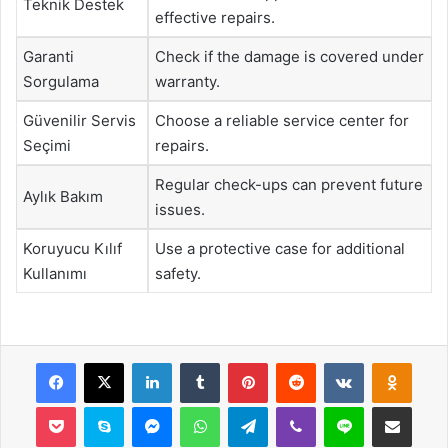
Teknik Destek
effective repairs.
Garanti
Check if the damage is covered under
Sorgulama
warranty.
Güvenilir Servis
Choose a reliable service center for
Seçimi
repairs.
Regular check-ups can prevent future
Aylık Bakım
issues.
Koruyucu Kılıf
Use a protective case for additional
Kullanımı
safety.
Facebook
X
LinkedIn
Tumblr
Pinterest
Reddit
VKontakte
Odnok
Pocket
Skype
Messenger
WhatsApp
Telegram
Viber
Line
E-Posta ile payla