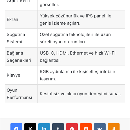
Grafik Kartı
görseller.
Yüksek çözünürlük ve IPS panel ile
Ekran
geniş izleme açıları.
Soğutma
Özel soğutma teknolojileri ile uzun
Sistemi
süreli oyun oturumları.
Bağlantı
USB-C, HDMI, Ethernet ve hızlı Wi-Fi
Seçenekleri
bağlantısı.
RGB aydınlatma ile kişiselleştirilebilir
Klavye
tasarım.
Oyun
Kesintisiz ve akıcı oyun deneyimi sunar.
Performansı
Facebook
X
LinkedIn
Tumblr
Pinterest
Reddit
VKontakte
Odnok