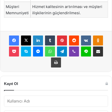
Müşteri
Hizmet kalitesinin artırılması ve müşteri
Memnuniyeti
ilişkilerinin güçlendirilmesi.
Facebook
X
LinkedIn
Tumblr
Pinterest
Reddit
VKontakte
Odnok
Pocket
Skype
Messenger
WhatsApp
Telegram
Viber
Line
E-Posta ile payla
Yazdır
Kayıt Ol