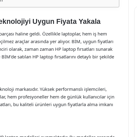
eknolojiyi Uygun Fiyata Yakala
rçası haline geldi. Özellikle laptoplar, hem iş hem
lmez araçlar arasında yer alıyor. BİM, uygun fiyatları
zinciri olarak, zaman zaman HP laptop fırsatları sunarak
 BİM’de satılan HP laptop fırsatlarını detaylı bir şekilde
noloji markasıdır. Yüksek performanslı işlemcileri,
oplar, hem profesyoneller hem de günlük kullanıcılar için
atları, bu kaliteli ürünleri uygun fiyatlarla alma imkanı
i
li HP laptop modelleri sunmaktadır. Bu modeller arasında