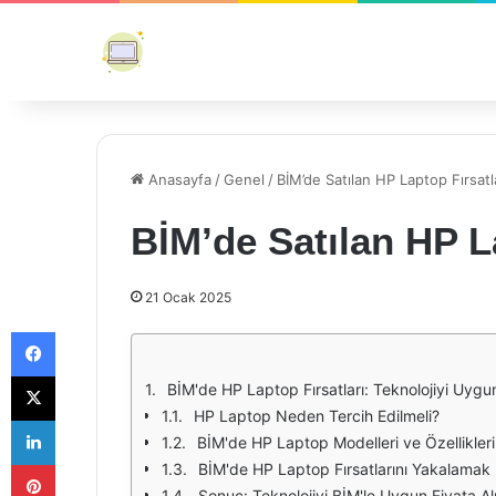
Anasayfa
/
Genel
/
BİM’de Satılan HP Laptop Fırsatl
BİM’de Satılan HP L
21 Ocak 2025
Facebook
X
BİM'de HP Laptop Fırsatları: Teknolojiyi Uygu
HP Laptop Neden Tercih Edilmeli?
LinkedIn
BİM'de HP Laptop Modelleri ve Özellikleri
Pinterest
BİM'de HP Laptop Fırsatlarını Yakalamak İ
Sonuç: Teknolojiyi BİM'le Uygun Fiyata Al