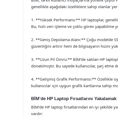
genellikle aşağıdaki özelliklere sahip olanlar yer 
1. **Yüksek Performans:** HP laptoplar, genellik
Bu, hızlı veri işleme ve çoklu görev yapabilme y
2. **Geniş Depolama Alanı:** Çoğu modelde SS
güvenliğini artırır hem de bilgisayarın hızını yüks
3. **Uzun Pil Ömrü:** BİM’de satılan HP laptopla
donatılmıştır. Bu sayede kullanıcılar, şarj etme d
4. **Gelişmiş Grafik Performansı:** Özellikle 
kullanıcılar için uygun grafik kartlarına sahip m
BİM’de HP Laptop Fırsatlarını Yakalamak İ
BİM’de HP laptop fırsatlarından en iyi şekilde y
vardır: