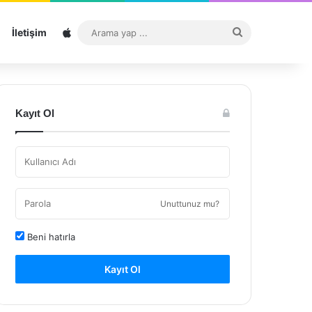
Sitemap
Arama
İletişim
yap
...
Kayıt Ol
Unuttunuz mu?
Beni hatırla
Kayıt Ol