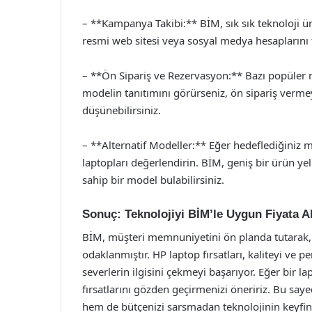
– **Kampanya Takibi:** BİM, sık sık teknoloji ü
resmi web sitesi veya sosyal medya hesaplarını t
– **Ön Sipariş ve Rezervasyon:** Bazı popüler mod
modelin tanıtımını görürseniz, ön sipariş ver
düşünebilirsiniz.
– **Alternatif Modeller:** Eğer hedeflediğiniz m
laptopları değerlendirin. BİM, geniş bir ürün ye
sahip bir model bulabilirsiniz.
Sonuç: Teknolojiyi BİM’le Uygun Fiyata A
BİM, müşteri memnuniyetini ön planda tutarak, 
odaklanmıştır. HP laptop fırsatları, kaliteyi ve p
severlerin ilgisini çekmeyi başarıyor. Eğer bir 
fırsatlarını gözden geçirmenizi öneririz. Bu saye
hem de bütçenizi sarsmadan teknolojinin keyfini ç