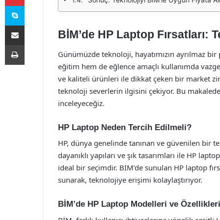
Skype
E-Posta ile paylaş
BİM’de HP Laptop Fırsatları: T
Yazdır
Günümüzde teknoloji, hayatımızın ayrılmaz bir pa
eğitim hem de eğlence amaçlı kullanımda vazgeçi
ve kaliteli ürünleri ile dikkat çeken bir market 
teknoloji severlerin ilgisini çekiyor. Bu makalede
inceleyeceğiz.
HP Laptop Neden Tercih Edilmeli?
HP, dünya genelinde tanınan ve güvenilen bir tek
dayanıklı yapıları ve şık tasarımları ile HP lapt
ideal bir seçimdir. BİM’de sunulan HP laptop fırs
sunarak, teknolojiye erişimi kolaylaştırıyor.
BİM’de HP Laptop Modelleri ve Özellikler
BİM, farklı kullanıcı ihtiyaçlarına yönelik çeşit