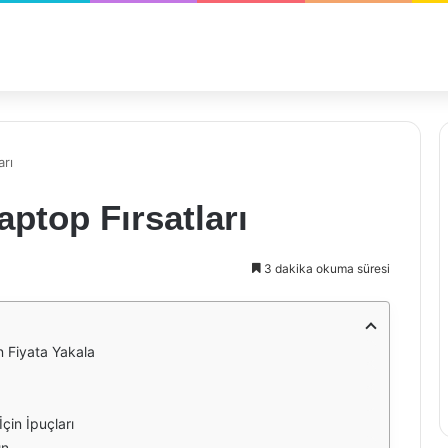
arı
aptop Fırsatları
3 dakika okuma süresi
n Fiyata Yakala
çin İpuçları
ın