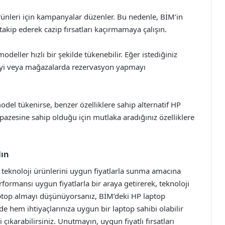
rünleri için kampanyalar düzenler. Bu nedenle, BİM’in
akip ederek cazip fırsatları kaçırmamaya çalışın.
eller hızlı bir şekilde tükenebilir. Eğer istediğiniz
meyi veya mağazalarda rezervasyon yapmayı
odel tükenirse, benzer özelliklere sahip alternatif HP
lpazesine sahip olduğu için mutlaka aradığınız özelliklere
lın
teknoloji ürünlerini uygun fiyatlarla sunma amacına
erformansı uygun fiyatlarla bir araya getirerek, teknoloji
laptop almayı düşünüyorsanız, BİM’deki HP laptop
de hem ihtiyaçlarınıza uygun bir laptop sahibi olabilir
ıkarabilirsiniz. Unutmayın, uygun fiyatlı fırsatları