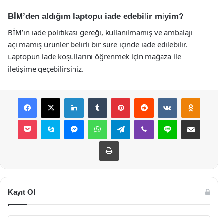
BİM’den aldığım laptopu iade edebilir miyim?
BİM’in iade politikası gereği, kullanılmamış ve ambalajı
açılmamış ürünler belirli bir süre içinde iade edilebilir.
Laptopun iade koşullarını öğrenmek için mağaza ile
iletişime geçebilirsiniz.
Facebook
X
LinkedIn
Tumblr
Pinterest
Reddit
VKontakte
Odnok
Pocket
Skype
Messenger
WhatsApp
Telegram
Viber
Line
E-Posta ile payla
Yazdır
Kayıt Ol