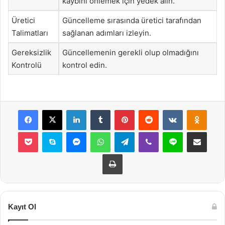
kaybını önlemek için yedek alın.
Üretici
Güncelleme sırasında üretici tarafından
Talimatları
sağlanan adımları izleyin.
Gereksizlik
Güncellemenin gerekli olup olmadığını
Kontrolü
kontrol edin.
Facebook
X
LinkedIn
Tumblr
Pinterest
Reddit
VKontakte
Odnok
Pocket
Skype
Messenger
WhatsApp
Telegram
Viber
Line
E-Posta ile payla
Yazdır
Kayıt Ol