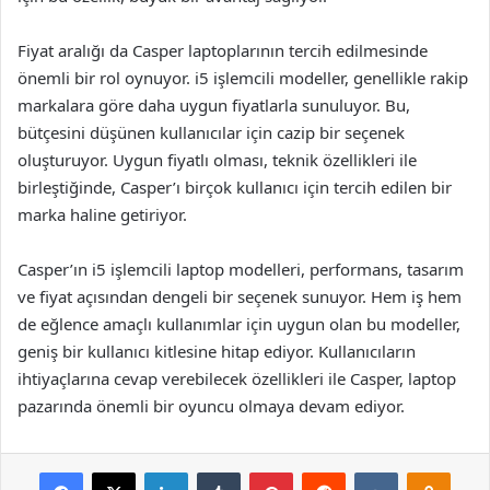
Fiyat aralığı da Casper laptoplarının tercih edilmesinde
önemli bir rol oynuyor. i5 işlemcili modeller, genellikle rakip
markalara göre daha uygun fiyatlarla sunuluyor. Bu,
bütçesini düşünen kullanıcılar için cazip bir seçenek
oluşturuyor. Uygun fiyatlı olması, teknik özellikleri ile
birleştiğinde, Casper’ı birçok kullanıcı için tercih edilen bir
marka haline getiriyor.
Casper’ın i5 işlemcili laptop modelleri, performans, tasarım
ve fiyat açısından dengeli bir seçenek sunuyor. Hem iş hem
de eğlence amaçlı kullanımlar için uygun olan bu modeller,
geniş bir kullanıcı kitlesine hitap ediyor. Kullanıcıların
ihtiyaçlarına cevap verebilecek özellikleri ile Casper, laptop
pazarında önemli bir oyuncu olmaya devam ediyor.
Facebook
X
LinkedIn
Tumblr
Pinterest
Reddit
VKontakte
Odnok