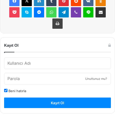
Pocket
Skype
Messenger
WhatsApp
Telegram
Viber
Line
E-Posta ile payla
Yazdır
Kayıt Ol
Unuttunuz mu?
Beni hatırla
Kayıt Ol