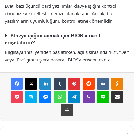
Evet, bazı üçüncü parti yazılımlar klavye ışığını kontrol
etmenize ve özelleştirmenize olanak tanır. Ancak, bu
yazılımların uyumluluğunu kontrol etmek önemlidir.
5. Klavye ışığını açmak için BIOS’a nasıl
erişebilirim?
Bilgisayarınızı yeniden başlatırken, açılış sırasında “F2”, “Del”
veya “Esc” gibi tuşlara basarak BIOS’a erişebilirsiniz.
Facebook
X
LinkedIn
Tumblr
Pinterest
Reddit
VKontakte
Odnok
Pocket
Skype
Messenger
WhatsApp
Telegram
Viber
Line
E-Posta ile payla
Yazdır