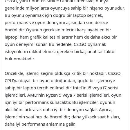
CS:GO, yani Counter-Strike: Global Offensive, dünya
genelinde milyonlarca oyuncuya sahip bir nişancı oyunudur.
Bu oyunu oynamak için doğru bir laptop seçmek,
performans ve oyun deneyimi açısından son derece
önemlidir. Oyunun gereksinimlerini karşılayabilen bir
laptop, hem grafik kalitesini artırır hem de daha akıcı bir
oyun deneyimi sunar. Bu nedenle, CS:GO oynamak
isteyenlerin dikkat etmesi gereken birkaç anahtar faktör
bulunmaktadır.
Öncelikle, işlemci seçimi oldukça kritik bir noktadır. CS:GO,
CPU’ya dayalı bir oyun olduğundan, güçlü bir işlemciye
sahip bir laptop tercih edilmelidir. Intel’in i5 veya i7 serisi
işlemcileri, AMD’nin Ryzen 5 veya 7 serisi işlemcileri, oyun
için iyi bir performans sunacaktır. Bu işlemciler, oyunun
akıcılığını artırarak daha iyi bir deneyim sağlar. Ayrıca,
işlemcinin saat hızı da önemlidir; daha yüksek saat hızları,
daha iyi performans anlamına gelir.