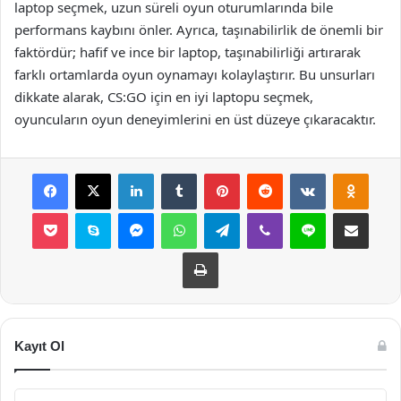
laptop seçmek, uzun süreli oyun oturumlarında bile
performans kaybını önler. Ayrıca, taşınabilirlik de önemli bir
faktördür; hafif ve ince bir laptop, taşınabilirliği artırarak
farklı ortamlarda oyun oynamayı kolaylaştırır. Bu unsurları
dikkate alarak, CS:GO için en iyi laptopu seçmek,
oyuncuların oyun deneyimlerini en üst düzeye çıkaracaktır.
Facebook
X
LinkedIn
Tumblr
Pinterest
Reddit
VKontakte
Odnok
Pocket
Skype
Messenger
WhatsApp
Telegram
Viber
Line
E-Posta ile payla
Yazdır
Kayıt Ol