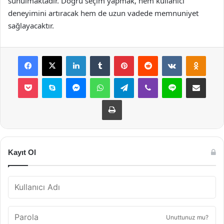
sunulmaktadır. Doğru seçim yapmak, hem kullanıcı
deneyimini artıracak hem de uzun vadede memnuniyet
sağlayacaktır.
Facebook
X
LinkedIn
Tumblr
Pinterest
Reddit
VKontakte
Odnok
Pocket
Skype
Messenger
WhatsApp
Telegram
Viber
Line
E-Posta ile payla
Yazdır
Kayıt Ol
Unuttunuz mu?