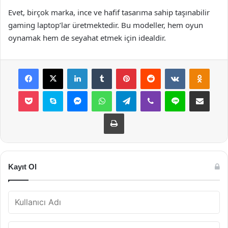
Evet, birçok marka, ince ve hafif tasarıma sahip taşınabilir
gaming laptop’lar üretmektedir. Bu modeller, hem oyun
oynamak hem de seyahat etmek için idealdir.
Facebook
X
LinkedIn
Tumblr
Pinterest
Reddit
VKontakte
Odnok
Pocket
Skype
Messenger
WhatsApp
Telegram
Viber
Line
E-Posta ile payla
Yazdır
Kayıt Ol