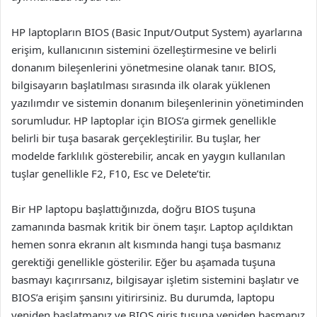
HP laptopların BIOS (Basic Input/Output System) ayarlarına
erişim, kullanıcının sistemini özelleştirmesine ve belirli
donanım bileşenlerini yönetmesine olanak tanır. BIOS,
bilgisayarın başlatılması sırasında ilk olarak yüklenen
yazılımdır ve sistemin donanım bileşenlerinin yönetiminden
sorumludur. HP laptoplar için BIOS’a girmek genellikle
belirli bir tuşa basarak gerçekleştirilir. Bu tuşlar, her
modelde farklılık gösterebilir, ancak en yaygın kullanılan
tuşlar genellikle F2, F10, Esc ve Delete’tir.
Bir HP laptopu başlattığınızda, doğru BIOS tuşuna
zamanında basmak kritik bir önem taşır. Laptop açıldıktan
hemen sonra ekranın alt kısmında hangi tuşa basmanız
gerektiği genellikle gösterilir. Eğer bu aşamada tuşuna
basmayı kaçırırsanız, bilgisayar işletim sistemini başlatır ve
BIOS’a erişim şansını yitirirsiniz. Bu durumda, laptopu
yeniden başlatmanız ve BIOS giriş tuşuna yeniden basmanız