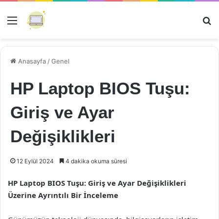
Menü
Ar
Anasayfa
/
Genel
HP Laptop BIOS Tuşu:
Giriş ve Ayar
Değişiklikleri
12 Eylül 2024
4 dakika okuma süresi
HP Laptop BIOS Tuşu: Giriş ve Ayar Değişiklikleri
Üzerine Ayrıntılı Bir İnceleme