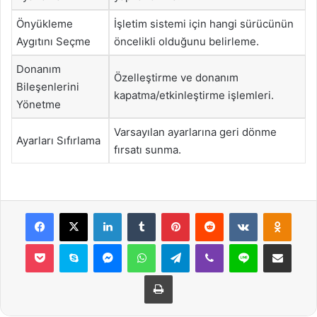
Önyükleme
İşletim sistemi için hangi sürücünün
Aygıtını Seçme
öncelikli olduğunu belirleme.
Donanım
Özelleştirme ve donanım
Bileşenlerini
kapatma/etkinleştirme işlemleri.
Yönetme
Varsayılan ayarlarına geri dönme
Ayarları Sıfırlama
fırsatı sunma.
Facebook
X
LinkedIn
Tumblr
Pinterest
Reddit
VKontakte
Odnok
Pocket
Skype
Messenger
WhatsApp
Telegram
Viber
Line
E-Posta ile payla
Yazdır