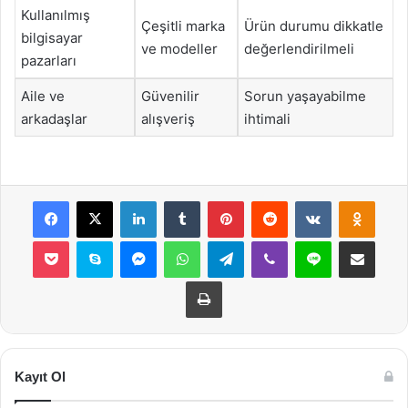
Kullanılmış
Çeşitli marka
Ürün durumu dikkatle
bilgisayar
ve modeller
değerlendirilmeli
pazarları
Aile ve
Güvenilir
Sorun yaşayabilme
arkadaşlar
alışveriş
ihtimali
Facebook
X
LinkedIn
Tumblr
Pinterest
Reddit
VKontakte
Odnok
Pocket
Skype
Messenger
WhatsApp
Telegram
Viber
Line
E-Posta ile payla
Yazdır
Kayıt Ol