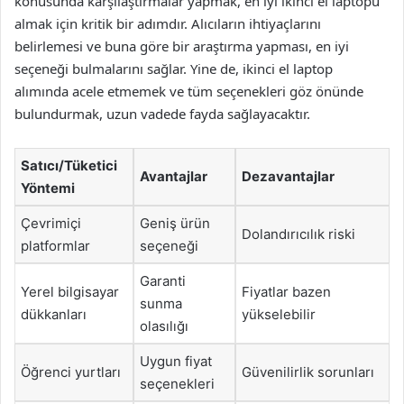
konusunda karşılaştırmalar yapmak, en iyi ikinci el laptopu
almak için kritik bir adımdır. Alıcıların ihtiyaçlarını
belirlemesi ve buna göre bir araştırma yapması, en iyi
seçeneği bulmalarını sağlar. Yine de, ikinci el laptop
alımında acele etmemek ve tüm seçenekleri göz önünde
bulundurmak, uzun vadede fayda sağlayacaktır.
Satıcı/Tüketici
Avantajlar
Dezavantajlar
Yöntemi
Çevrimiçi
Geniş ürün
Dolandırıcılık riski
platformlar
seçeneği
Garanti
Yerel bilgisayar
Fiyatlar bazen
sunma
dükkanları
yükselebilir
olasılığı
Uygun fiyat
Öğrenci yurtları
Güvenilirlik sorunları
seçenekleri