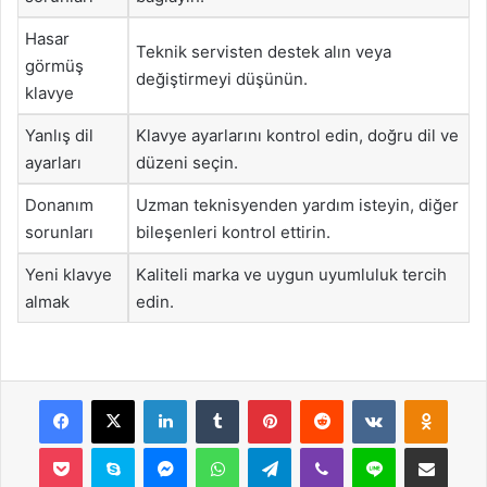
Hasar
Teknik servisten destek alın veya
görmüş
değiştirmeyi düşünün.
klavye
Yanlış dil
Klavye ayarlarını kontrol edin, doğru dil ve
ayarları
düzeni seçin.
Donanım
Uzman teknisyenden yardım isteyin, diğer
sorunları
bileşenleri kontrol ettirin.
Yeni klavye
Kaliteli marka ve uygun uyumluluk tercih
almak
edin.
Facebook
X
LinkedIn
Tumblr
Pinterest
Reddit
VKontakte
Odnok
Pocket
Skype
Messenger
WhatsApp
Telegram
Viber
Line
E-Posta ile payla