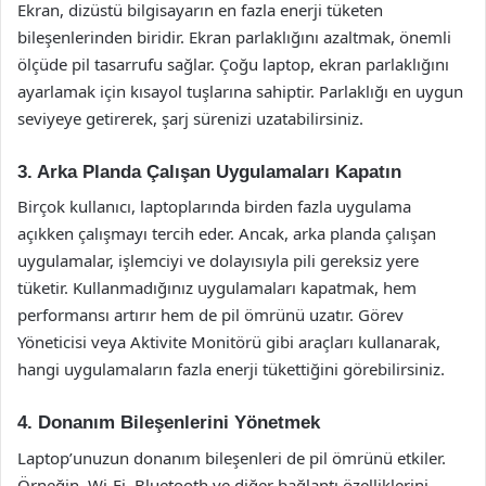
Ekran, dizüstü bilgisayarın en fazla enerji tüketen
bileşenlerinden biridir. Ekran parlaklığını azaltmak, önemli
ölçüde pil tasarrufu sağlar. Çoğu laptop, ekran parlaklığını
ayarlamak için kısayol tuşlarına sahiptir. Parlaklığı en uygun
seviyeye getirerek, şarj sürenizi uzatabilirsiniz.
3. Arka Planda Çalışan Uygulamaları Kapatın
Birçok kullanıcı, laptoplarında birden fazla uygulama
açıkken çalışmayı tercih eder. Ancak, arka planda çalışan
uygulamalar, işlemciyi ve dolayısıyla pili gereksiz yere
tüketir. Kullanmadığınız uygulamaları kapatmak, hem
performansı artırır hem de pil ömrünü uzatır. Görev
Yöneticisi veya Aktivite Monitörü gibi araçları kullanarak,
hangi uygulamaların fazla enerji tükettiğini görebilirsiniz.
4. Donanım Bileşenlerini Yönetmek
Laptop’unuzun donanım bileşenleri de pil ömrünü etkiler.
Örneğin, Wi-Fi, Bluetooth ve diğer bağlantı özelliklerini