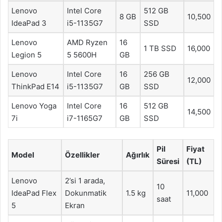
Lenovo
Intel Core
512 GB
8 GB
10,500
IdeaPad 3
i5-1135G7
SSD
Lenovo
AMD Ryzen
16
1 TB SSD
16,000
Legion 5
5 5600H
GB
Lenovo
Intel Core
16
256 GB
12,000
ThinkPad E14
i5-1135G7
GB
SSD
Lenovo Yoga
Intel Core
16
512 GB
14,500
7i
i7-1165G7
GB
SSD
Pil
Fiyat
Model
Özellikler
Ağırlık
Süresi
(TL)
Lenovo
2’si 1 arada,
10
IdeaPad Flex
Dokunmatik
1.5 kg
11,000
saat
5
Ekran