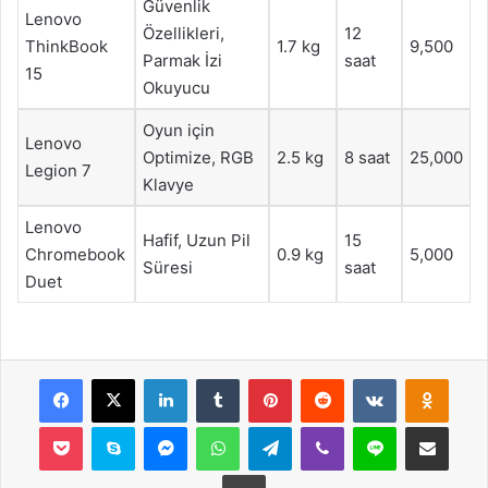
Güvenlik
Lenovo
Özellikleri,
12
ThinkBook
1.7 kg
9,500
Parmak İzi
saat
15
Okuyucu
Oyun için
Lenovo
Optimize, RGB
2.5 kg
8 saat
25,000
Legion 7
Klavye
Lenovo
Hafif, Uzun Pil
15
Chromebook
0.9 kg
5,000
Süresi
saat
Duet
Facebook
X
LinkedIn
Tumblr
Pinterest
Reddit
VKontakte
Odnok
Pocket
Skype
Messenger
WhatsApp
Telegram
Viber
Line
E-Posta ile payla
Yazdır