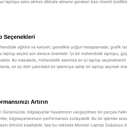
un laptopu satın alırken dikkate almanız gereken bazı önemli özellikl
p Seçenekleri
ndislik eğitimi ve kariyeri, genellikle yoğun hesaplamalar, grafik tas
u laptop seçimi son derece önemlidir. İyi bir mühendislik laptopu, güçl
 olmalıdır. Bu makalede, mühendislik alanında en iyi laptop seçenekleri
enle, en az dört çekirdekli bir işlemciye sahip bir laptop seçmek önemli
rmansınızı Artırın
n Günümüzde, bilgisayarlar hayatımızın vazgeçilmez bir parçası haline
r, bilgisayarlarımızın performansını zorlayabilir. Bu tür işlemler sıras
azın ömrünü kısaltabilir. İşte bu noktada Monster Laptop Soğutucu 