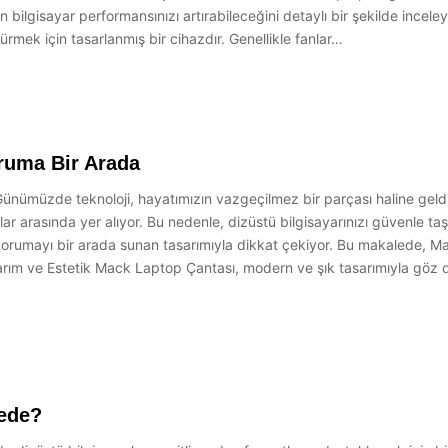
den bilgisayar performansınızı artırabileceğini detaylı bir şekilde in
ürmek için tasarlanmış bir cihazdır. Genellikle fanlar…
ruma Bir Arada
nümüzde teknoloji, hayatımızın vazgeçilmez bir parçası haline geldi. Ö
ar arasında yer alıyor. Bu nedenle, dizüstü bilgisayarınızı güvenle t
rumayı bir arada sunan tasarımıyla dikkat çekiyor. Bu makalede, Mack 
sarım ve Estetik Mack Laptop Çantası, modern ve şık tasarımıyla göz d
ede?