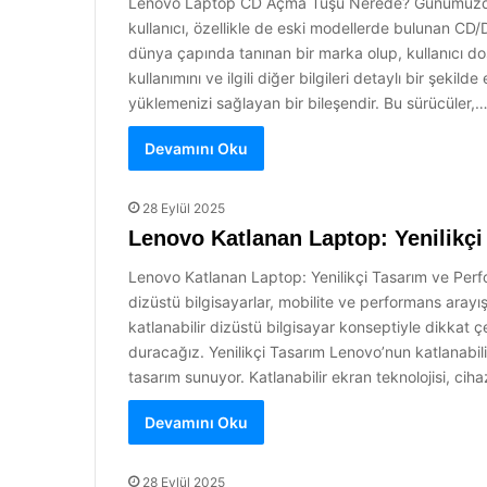
Lenovo Laptop CD Açma Tuşu Nerede? Günümüzde dizü
kullanıcı, özellikle de eski modellerde bulunan CD
dünya çapında tanınan bir marka olup, kullanıcı d
kullanımını ve ilgili diğer bilgileri detaylı bir ş
yüklemenizi sağlayan bir bileşendir. Bu sürücüler,
Devamını Oku
28 Eylül 2025
Lenovo Katlanan Laptop: Yenilikç
Lenovo Katlanan Laptop: Yenilikçi Tasarım ve Perfo
dizüstü bilgisayarlar, mobilite ve performans arayışı
katlanabilir dizüstü bilgisayar konseptiyle dikkat
duracağız. Yenilikçi Tasarım Lenovo’nun katlanabilir
tasarım sunuyor. Katlanabilir ekran teknolojisi, ci
Devamını Oku
28 Eylül 2025