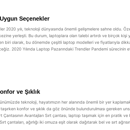
n Uygun Seçenekler
 2020 yılı, teknoloji dünyasında önemli gelişmelere sahne oldu. Özel
zine yerleşti. Bu durum, laptoplara olan talebi artırdı ve birçok kişi
n biri olarak, bu dönemde çeşitli laptop modelleri ve fiyatlarıyla di
ceğiz. 2020 Yılında Laptop Pazarındaki Trendler Pandemi sürecinin etk
onfor ve Şıklık
ünümüzde teknoloji, hayatımızın her alanında önemli bir yer kaplamakta
 taşırken konfor ve şıklık da göz önünde bulundurulması gereken unsurl
ırt Çantasının Avantajları Sırt çantası, laptop taşımak için en pratik v
ırt çantaları, ağırlığı iki omuza eşit olarak dağıtarak bel ve sırt ağrısı