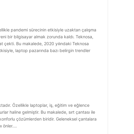
likle pandemi sürecinin etkisiyle uzaktan çalışma
 yeni bir bilgisayar almak zorunda kaldı. Teknosa,
kkat çekti. Bu makalede, 2020 yılındaki Teknosa
isiyle, laptop pazarında bazı belirgin trendler
dır. Özellikle laptoplar, iş, eğitim ve eğlence
ar haline gelmiştir. Bu makalede, sırt çantası ile
e konforlu çözümlerden biridir. Geleneksel çantalara
nı önler.…