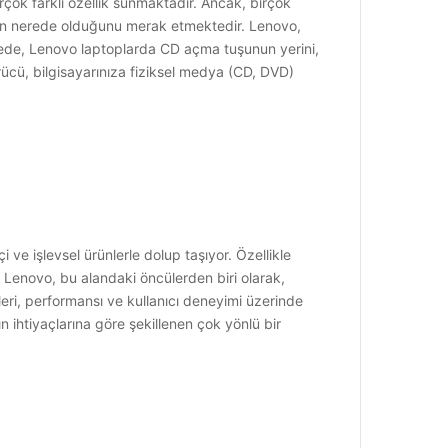
ok farklı özellik sunmaktadır. Ancak, birçok
rının nerede olduğunu merak etmektedir. Lenovo,
lede, Lenovo laptoplarda CD açma tuşunun yerini,
rücü, bilgisayarınıza fiziksel medya (CD, DVD)
e işlevsel ürünlerle dolup taşıyor. Özellikle
r. Lenovo, bu alandaki öncülerden biri olarak,
eri, performansı ve kullanıcı deneyimi üzerinde
n ihtiyaçlarına göre şekillenen çok yönlü bir