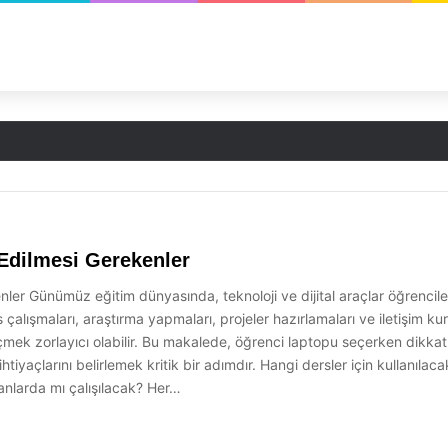
Edilmesi Gerekenler
er Günümüz eğitim dünyasında, teknoloji ve dijital araçlar öğrencil
s çalışmaları, araştırma yapmaları, projeler hazırlamaları ve iletişim ku
k zorlayıcı olabilir. Bu makalede, öğrenci laptopu seçerken dikkat e
iyaçlarını belirlemek kritik bir adımdır. Hangi dersler için kullanılaca
nlarda mı çalışılacak? Her…