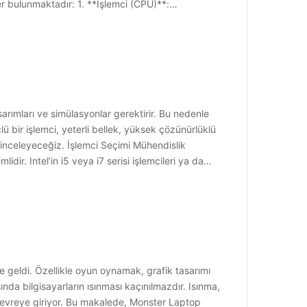
er bulunmaktadır: 1. **İşlemci (CPU)**:…
arımları ve simülasyonlar gerektirir. Bu nedenle
ü bir işlemci, yeterli bellek, yüksek çözünürlüklü
ni inceleyeceğiz. İşlemci Seçimi Mühendislik
dir. Intel’in i5 veya i7 serisi işlemcileri ya da…
 geldi. Özellikle oyun oynamak, grafik tasarımı
ında bilgisayarların ısınması kaçınılmazdır. Isınma,
devreye giriyor. Bu makalede, Monster Laptop