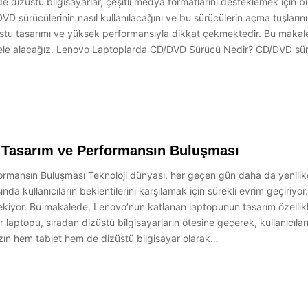
stü bilgisayarlar, çeşitli medya formatlarını desteklemek için birç
/DVD sürücülerinin nasıl kullanılacağını ve bu sürücülerin açma tuşla
ostu tasarımı ve yüksek performansıyla dikkat çekmektedir. Bu maka
ekilde ele alacağız. Lenovo Laptoplarda CD/DVD Sürücü Nedir? CD/DVD sü
…
i Tasarım ve Performansın Buluşması
rmansın Buluşması Teknoloji dünyası, her geçen gün daha da yenilikçi v
nda kullanıcıların beklentilerini karşılamak için sürekli evrim geçiriyo
 çekiyor. Bu makalede, Lenovo’nun katlanan laptopunun tasarım özellikl
 laptopu, sıradan dizüstü bilgisayarların ötesine geçerek, kullanıcıları
hazın hem tablet hem de dizüstü bilgisayar olarak…