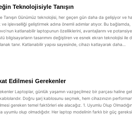
ğin Teknolojisiyle Tanışın
e Tanışın Günümüz teknolojisi, her geçen gün daha da gelişiyor ve hay
mak ve işlevselliği geliştirmek adına önemli adımlar atıyor. Bu bağlamda
vo’nun katlanabilir laptopunun özelliklerini, avantajlarını ve potansiyel
 bilgisayarların tasarımını değiştiren ve esnek ekran teknolojisi ile don
anak tanır. Katlanabilir yapısı sayesinde, cihazı katlayarak daha…
kat Edilmesi Gerekenler
kenler Laptoplar, günlük yaşamın vazgeçilmez bir parçası haline gel
rj kablolarıdır. Doğru şarj kablosunu seçmek, hem cihazınızın performan
esi gereken temel faktörleri ele alacağız. 1. Uyumlu Olup Olmadığını 
 uyumlu olup olmadığıdır. Her laptop modelinin farklı bir güç gereks