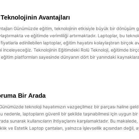
Teknolojinin Avantajları
ntajları Günümüzde eğitim, teknolojinin etkisiyle büyük bir dönüşüm ge
laylaştırmakta ve eğitimde verimliliği artırmaktadır. Laptoplar, bu tekn
 fiyatlarla edinilebilen laptoplar, eğitim hayatını kolaylaştıran birçok
ni inceleyeceğiz. Teknolojinin Eğitimdeki Rolü Teknoloji, eğitimde bir
ine eğitim platformları sayesinde dünyanın dört bir yanındaki kaynakla
Koruma Bir Arada
Günümüzde teknoloji hayatımızın vazgeçilmez bir parçası haline geldi.
u nedenle, laptopların güvenli bir şekilde taşınabilmesi için uygun bi
ada sunarak kullanıcıların ihtiyaçlarını karşılamaktadır. Bu makalede, 
Şıklık ve Estetik Laptop çantaları, yalnızca işlevsellik açısından deği