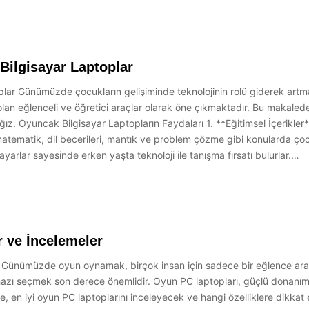
Bilgisayar Laptoplar
ar Günümüzde çocukların gelişiminde teknolojinin rolü giderek artmak
lan eğlenceli ve öğretici araçlar olarak öne çıkmaktadır. Bu makalede,
ız. Oyuncak Bilgisayar Laptopların Faydaları 1. **Eğitimsel İçerikler*
matematik, dil becerileri, mantık ve problem çözme gibi konularda çocuk
yarlar sayesinde erken yaşta teknoloji ile tanışma fırsatı bulurlar.…
 ve İncelemeler
 Günümüzde oyun oynamak, birçok insan için sadece bir eğlence aracı
azı seçmek son derece önemlidir. Oyun PC laptopları, güçlü donanımları
e, en iyi oyun PC laptoplarını inceleyecek ve hangi özelliklere dikka