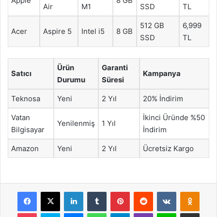
Apple
8 GB
Air
M1
SSD
TL
512 GB
6,999
Acer
Aspire 5
Intel i5
8 GB
SSD
TL
Ürün
Garanti
Satıcı
Kampanya
Durumu
Süresi
Teknosa
Yeni
2 Yıl
20% İndirim
Vatan
İkinci Üründe %50
Yenilenmiş
1 Yıl
Bilgisayar
İndirim
Amazon
Yeni
2 Yıl
Ücretsiz Kargo
Facebook
X
LinkedIn
Tumblr
Pinterest
Reddit
VKontakte
Odnok
Pocket
Skype
Messenger
WhatsApp
Telegram
Viber
Line
E-Posta ile payla