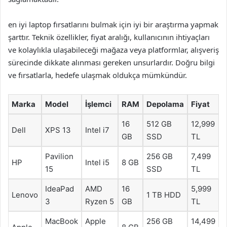
en iyi laptop fırsatlarını bulmak için iyi bir araştırma yapmak
şarttır. Teknik özellikler, fiyat aralığı, kullanıcının ihtiyaçları
ve kolaylıkla ulaşabileceği mağaza veya platformlar, alışveriş
sürecinde dikkate alınması gereken unsurlardır. Doğru bilgi
ve fırsatlarla, hedefe ulaşmak oldukça mümkündür.
Marka
Model
İşlemci
RAM
Depolama
Fiyat
16
512 GB
12,999
Dell
XPS 13
Intel i7
GB
SSD
TL
Pavilion
256 GB
7,499
HP
Intel i5
8 GB
15
SSD
TL
IdeaPad
AMD
16
5,999
Lenovo
1 TB HDD
3
Ryzen 5
GB
TL
MacBook
Apple
256 GB
14,499