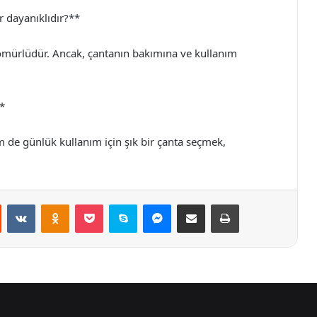
r dayanıklıdır?**
 ömürlüdür. Ancak, çantanın bakımına ve kullanım
*
hem de günlük kullanım için şık bir çanta seçmek,
st
Reddit
VKontakte
Odnoklassniki
Pocket
Skype
Messenger
E-Posta ile paylaş
Yazdır