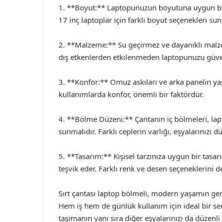
1. **Boyut:** Laptopunuzun boyutuna uygun bir ç
17 inç laptoplar için farklı boyut seçenekleri sun
2. **Malzeme:** Su geçirmez ve dayanıklı malzem
dış etkenlerden etkilenmeden laptopunuzu güvenl
3. **Konfor:** Omuz askıları ve arka panelin yas
kullanımlarda konfor, önemli bir faktördür.
4. **Bölme Düzeni:** Çantanın iç bölmeleri, lapt
sunmalıdır. Farklı ceplerin varlığı, eşyalarınızı d
5. **Tasarım:** Kişisel tarzınıza uygun bir tas
teşvik eder. Farklı renk ve desen seçeneklerini de
Sırt çantası laptop bölmeli, modern yaşamın ge
Hem iş hem de günlük kullanım için ideal bir se
taşımanın yanı sıra diğer eşyalarınızı da düzenl