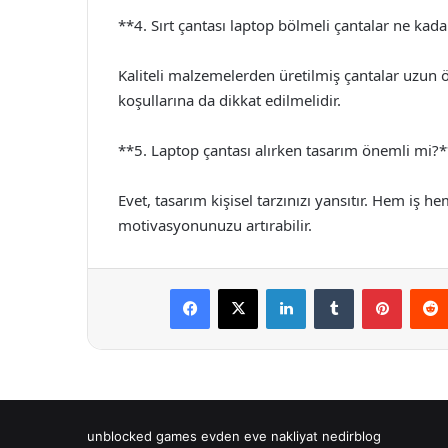
**4. Sırt çantası laptop bölmeli çantalar ne kada
Kaliteli malzemelerden üretilmiş çantalar uzun
koşullarına da dikkat edilmelidir.
**5. Laptop çantası alırken tasarım önemli mi?*
Evet, tasarım kişisel tarzınızı yansıtır. Hem iş 
motivasyonunuzu artırabilir.
Facebook
X
LinkedIn
Tumblr
Pintere
unblocked games
evden eve nakliyat
nedirblog