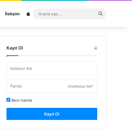
Sitemap
Arama
İletişim
yap
...
Kayıt Ol
Unuttunuz mu?
Beni hatırla
Kayıt Ol