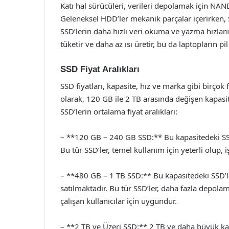
Katı hal sürücüleri, verileri depolamak için NAN
Geleneksel HDD’ler mekanik parçalar içerirken, 
SSD’lerin daha hızlı veri okuma ve yazma hızların
tüketir ve daha az ısı üretir, bu da laptopların pi
SSD Fiyat Aralıkları
SSD fiyatları, kapasite, hız ve marka gibi birçok
olarak, 120 GB ile 2 TB arasında değişen kapasit
SSD’lerin ortalama fiyat aralıkları:
– **120 GB – 240 GB SSD:** Bu kapasitedeki SSD’l
Bu tür SSD’ler, temel kullanım için yeterli olup, 
– **480 GB – 1 TB SSD:** Bu kapasitedeki SSD’le
satılmaktadır. Bu tür SSD’ler, daha fazla depo
çalışan kullanıcılar için uygundur.
– **2 TB ve Üzeri SSD:** 2 TB ve daha büyük kap