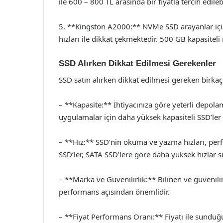
ile 600 – 800 TL arasında bir fiyatla tercih edilebi
5. **Kingston A2000:** NVMe SSD arayanlar iç
hızları ile dikkat çekmektedir. 500 GB kapasite
SSD Alırken Dikkat Edilmesi Gerekenler
SSD satın alırken dikkat edilmesi gereken birkaç
– **Kapasite:** İhtiyacınıza göre yeterli depol
uygulamalar için daha yüksek kapasiteli SSD’ler t
– **Hız:** SSD’nin okuma ve yazma hızları, per
SSD’ler, SATA SSD’lere göre daha yüksek hızlar s
– **Marka ve Güvenilirlik:** Bilinen ve güvenil
performans açısından önemlidir.
– **Fiyat Performans Oranı:** Fiyatı ile sundu