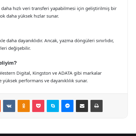
ha hızlı veri transferi yapabilmesi için geliştirilmiş bir
ok daha yüksek hızlar sunar.
kle daha dayanıklıdır. Ancak, yazma döngüleri sınırlıdır,
ri değişebilir.
eliyim?
Western Digital, Kingston ve ADATA gibi markalar
e yüksek performans ve dayanıklılık sunar.
st
Reddit
VKontakte
Odnoklassniki
Pocket
Skype
Messenger
E-Posta ile paylaş
Yazdır