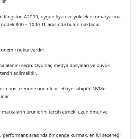
lir.
in Kingston A2000, uygun fiyatı ve yüksek okuma/yazma
li modeli 800 – 1000 TL arasında bulunmaktadır.
 önemli nokta vardır:
ama alanını seçin. Oyunlar, medya dosyaları ve büyük
ercih edilmelidir.
formans üzerinde önemli bir etkiye sahiptir. NVMe
unar.
ir markaların ürünlerini tercih etmek, uzun ömür ve
ğu performans arasında bir denge kurmak, en iyi seçeneği