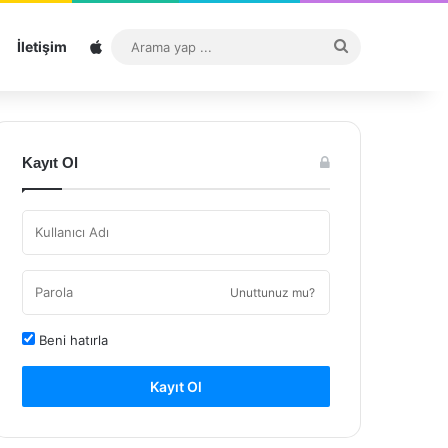
Sitemap
Arama
İletişim
yap
...
Kayıt Ol
Unuttunuz mu?
Beni hatırla
Kayıt Ol