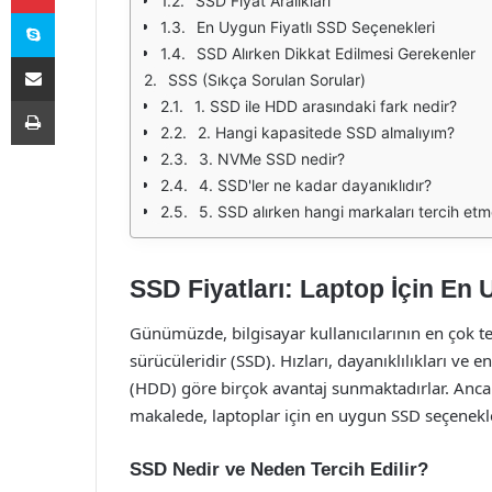
SSD Fiyat Aralıkları
Skype
En Uygun Fiyatlı SSD Seçenekleri
SSD Alırken Dikkat Edilmesi Gerekenler
E-Posta ile paylaş
SSS (Sıkça Sorulan Sorular)
Yazdır
1. SSD ile HDD arasındaki fark nedir?
2. Hangi kapasitede SSD almalıyım?
3. NVMe SSD nedir?
4. SSD'ler ne kadar dayanıklıdır?
5. SSD alırken hangi markaları tercih etm
SSD Fiyatları: Laptop İçin En
Günümüzde, bilgisayar kullanıcılarının en çok te
sürücüleridir (SSD). Hızları, dayanıklılıkları ve en
(HDD) göre birçok avantaj sunmaktadırlar. Ancak, 
makalede, laptoplar için en uygun SSD seçenekleri
SSD Nedir ve Neden Tercih Edilir?