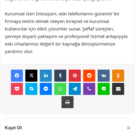
Kurumsal Geri Dönüşüm, eski telefonlarını güvenilir bir
firmaya teslim etmek isteyen bireysel ve kurumsal
kullanıcılar için etkili çözümler sunar. Şeffaf süreçleri,
çevreye duyarlı yaklaşımı ve profesyonel hizmet anlayışıyla
eski cihazlarınızı değerli bir kaynağa dönüştürmenize
yardımcı olur.
Facebook
X
LinkedIn
Tumblr
Pinterest
Reddit
VKontakte
Odnok
Pocket
Skype
Messenger
WhatsApp
Telegram
Viber
Line
E-Posta ile payla
Yazdır
Kayıt Ol