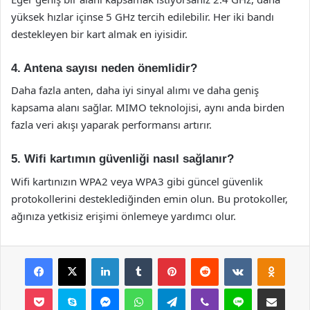
yüksek hızlar içinse 5 GHz tercih edilebilir. Her iki bandı
destekleyen bir kart almak en iyisidir.
4. Antena sayısı neden önemlidir?
Daha fazla anten, daha iyi sinyal alımı ve daha geniş
kapsama alanı sağlar. MIMO teknolojisi, aynı anda birden
fazla veri akışı yaparak performansı artırır.
5. Wifi kartımın güvenliği nasıl sağlanır?
Wifi kartınızın WPA2 veya WPA3 gibi güncel güvenlik
protokollerini desteklediğinden emin olun. Bu protokoller,
ağınıza yetkisiz erişimi önlemeye yardımcı olur.
Facebook
X
LinkedIn
Tumblr
Pinterest
Reddit
VKontakte
Odnok
Pocket
Skype
Messenger
WhatsApp
Telegram
Viber
Line
E-Posta ile payla